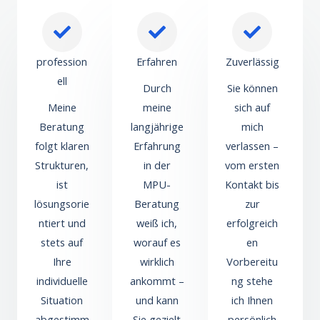
profession
Erfahren
Zuverlässig
ell
Durch
Sie können
Meine
meine
sich auf
Beratung
langjährige
mich
folgt klaren
Erfahrung
verlassen –
Strukturen,
in der
vom ersten
ist
MPU-
Kontakt bis
lösungsorie
Beratung
zur
ntiert und
weiß ich,
erfolgreich
stets auf
worauf es
en
Ihre
wirklich
Vorbereitu
individuelle
ankommt –
ng stehe
Situation
und kann
ich Ihnen
abgestimm
Sie gezielt
persönlich