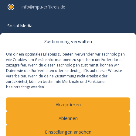
info@mpu-erftkreis.de
Social Media
Verpassen Sie keine Neuigkeiten rund um Ihre MPU-
Zustimmung verwalten
Vorbereitung
F
Um dir ein optimales Erlebnis zu bieten, verwenden wir Technologien
wie Cookies, um Geräteinformationen zu speichern und/oder darauf
a
zuzugreifen. Wenn du diesen Technologien zustimmst, können wir
c
Daten wie das Surfverhalten oder eindeutige IDs auf dieser Website
e
verarbeiten. Wenn du deine Zustimmung nicht erteilst oder
zurückziehst, können bestimmte Merkmale und Funktionen
b
beeinträchtigt werden.
o
Impressum
Datenschutzerklärung​
AGB
o
Akzeptieren
Cookie-Richtlinie (EU)
k
-
Ablehnen
f
Copyright © 2026 MPU-Erftkreis
Einstellungen ansehen