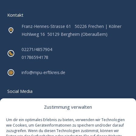
Kontakt
Franz-Hennes-Strasse 61 50226 Frechen | Kölner
Hohlweg 16 50129 Bergheim (Oberaußem)
02271/4857904
01786594178
info@mpu-erftkreis.de
Social Media
Verpassen Sie keine Neuigkeiten rund um Ihre MPU-
Zustimmung verwalten
Vorbereitung
F
Um dir ein optimales Erlebnis zu bieten, verwenden wir Technologien
wie Cookies, um Geräteinformationen zu speichern und/oder darauf
a
zuzugreifen. Wenn du diesen Technologien zustimmst, können wir